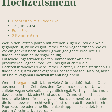
Hochzeitsmenü
Beitrags-
Hochzeiten mit Friederike
Autor:
Beitrag
12. Juni 2024
veröffentlicht:
Beitrags-
Euer Essen
Kategorie:
Beitrags-
0 Kommentare
Kommentare:
Wer in den letzten Jahren mit offenen Augen durch die Welt
gegangen ist, weiß: es gibt immer mehr Veganer:innen. Wo es
vor einiger Zeit noch schwierig war, geeignete Produkte zu
finden, hat man heute sogar häufig
Entscheidungsschwierigkeiten. Immer mehr Anbieter
produzieren vegane Produkte. Das gilt auch für die
Hochzeitsbranche: Es wird immer leichter, Dienstleisterinnen zu
finden, die gut zu einer veganen Hochzeit passen. Also los, lasst
uns beim
veganen Hochzeitsmenü
beginnen!
Wer sich
vegan
ernährt, kann viele Gründe dafür haben. Ob es
aus moralischen Gefühlen, dem Geschmack oder der Umwelt
zuliebe vegan sein soll, ist eigentlich egal. Wichtig ist doch nur,
dass es schmeckt, oder? Und aus dem Grund stelle ich euch
heute tolle Ideen für ein veganes Hochzeitsmenü vor! Ich habe
die Ideen bewusst recht weit gefasst, denn ob ihr euch für eine
Paprikasuppe oder eine Blumenkohlsuppe entscheidet, ist rein
eurem Geschmack zu verdanken.