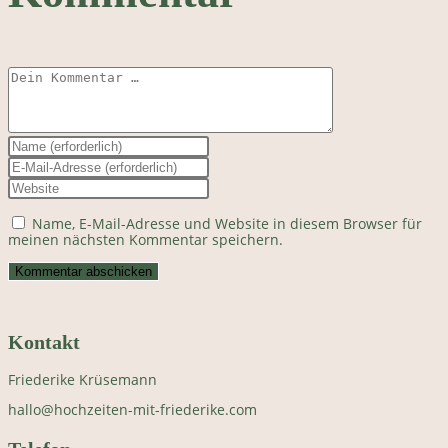
Kommentar
Gib
deinen
Gib
Namen
deine
Gib
oder
E-
deine
Benutzernamen
Mail-
Website-
zum
Name, E-Mail-Adresse und Website in diesem Browser für
Adresse
URL
Kommentieren
meinen nächsten Kommentar speichern.
zum
ein
ein
Kommentieren
(optional)
ein
Kontakt
Friederike Krüsemann
hallo@hochzeiten-mit-friederike.com