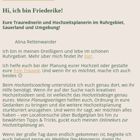
Hi, ich bin Friederike!
Eure Traurednerin und Hochzeitsplanerin im Ruhrgebiet,
Sauerland und Umgebung!
Alina Rettenwander
Ich bin in meinen Dreißigern und lebe im schönen
Ruhrgebiet. Mehr über mich findet ihr
hier
.
Ich helfe euch bei der Planung eurer Hochzeit oder gestalte
eure
freie Trauung
. Und wenn ihr es möchtet, mache ich auch
beides 🙂
Beim
Hochzeitscoaching
unterstütze ich euch genau dort, wo ihr
Hilfe benötigt. Wenn ihr auf der Suche nach kreativen
Hochzeitsideen seid, ist vielleicht das
Hochzeitsdesign
genau
eures. Meine
Planungsvorlagen
helfen euch, Ordnung in eure
Gedanken zu bringen und die weitere Hochzeitsplanung
sturkturiert anzugehen. Und wenn ihr sagt, wir möchten alles
haben – von Locationsuche über Budgetplan bis hin zu
bewährten Tipps & Tricks, guckt euch meinen
Onlinekurs zur
Hochzeitsplanung
an.
Wenn der große Tag dann endlich gekommen ist, begleite ich
euch liebend gerne als
Wedding Day Managerin
, damit ihr