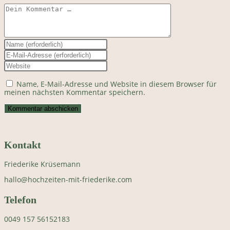
Kommentar
Gib
deinen
Gib
Namen
deine
Gib
oder
E-
deine
Benutzernamen
Mail-
Website-
zum
Name, E-Mail-Adresse und Website in diesem Browser für
Adresse
URL
Kommentieren
meinen nächsten Kommentar speichern.
zum
ein
ein
Kommentieren
(optional)
ein
Kontakt
Friederike Krüsemann
hallo@hochzeiten-mit-friederike.com
Telefon
0049 157 56152183