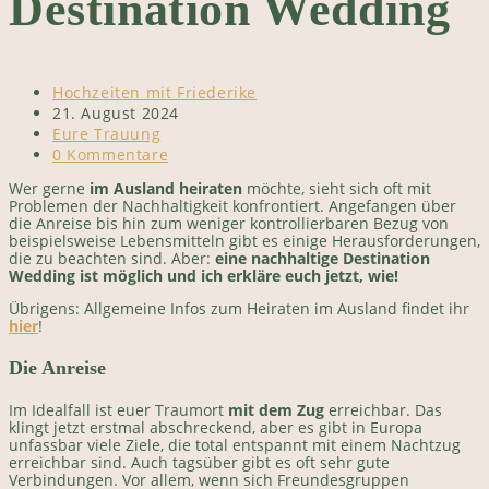
Destination Wedding
Beitrags-
Hochzeiten mit Friederike
Autor:
Beitrag
21. August 2024
veröffentlicht:
Beitrags-
Eure Trauung
Kategorie:
Beitrags-
0 Kommentare
Kommentare:
Wer gerne
im Ausland heiraten
möchte, sieht sich oft mit
Problemen der Nachhaltigkeit konfrontiert. Angefangen über
die Anreise bis hin zum weniger kontrollierbaren Bezug von
beispielsweise Lebensmitteln gibt es einige Herausforderungen,
die zu beachten sind. Aber:
eine nachhaltige Destination
Wedding ist möglich und ich erkläre euch jetzt, wie!
Übrigens: Allgemeine Infos zum Heiraten im Ausland findet ihr
hier
!
Die Anreise
Im Idealfall ist euer Traumort
mit dem Zug
erreichbar. Das
klingt jetzt erstmal abschreckend, aber es gibt in Europa
unfassbar viele Ziele, die total entspannt mit einem Nachtzug
erreichbar sind. Auch tagsüber gibt es oft sehr gute
Verbindungen. Vor allem, wenn sich Freundesgruppen