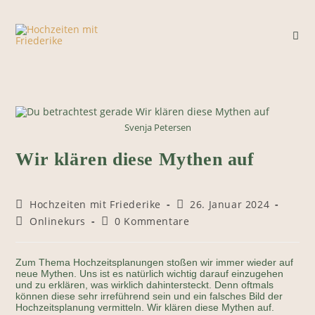
Zum
Inhalt
springen
Svenja Petersen
Wir klären diese Mythen auf
Beitrags-
Beitrag
Hochzeiten mit Friederike
26. Januar 2024
Autor:
veröffentlicht:
Beitrags-
Beitrags-
Onlinekurs
0 Kommentare
Kategorie:
Kommentare:
Zum Thema Hochzeitsplanungen stoßen wir immer wieder auf
neue Mythen. Uns ist es natürlich wichtig darauf einzugehen
und zu erklären, was wirklich dahintersteckt. Denn oftmals
können diese sehr irreführend sein und ein falsches Bild der
Hochzeitsplanung vermitteln. Wir klären diese Mythen auf.