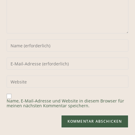
Gib
deinen
Namen
oder
Gib
Benutzernamen
deine
zum
E-
Kommentieren
Mail-
ein
Gib
Adresse
deine
zum
Website-
Kommentieren
URL
ein
ein
Name, E-Mail-Adresse und Website in diesem Browser für
(optional)
meinen nächsten Kommentar speichern.